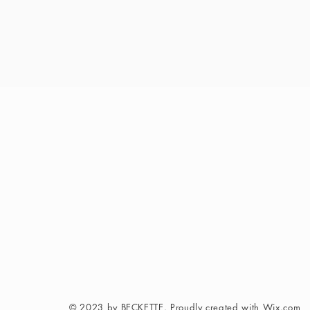
© 2023 by BECKETTE. Proudly created with
Wix.com